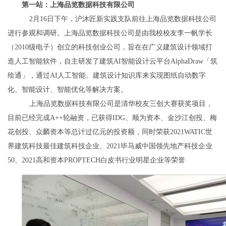
第一站：上海品览数据科技有限公司
2
月
16
日下午，沪沐匠新实践支队前往上海品览数据科技公司
进行参观和调研。上海品览数据科技公司是由我校校友李一帆学长
（
2010
级电子）创立的科技创业公司，旨在在广义建筑设计领域打
造人工智能软件，自主研发了建筑
AI
智能设计云平台
AlphaDraw
「筑
绘通」，通过
AI
人工智能、建筑设计知识库来实现图纸自动数字
化、智能设计、智能优化等解决方案。
上海品览数据科技有限公司是清华校友三创大赛获奖项目，
目前已经完成
A++
轮融资，已获得
IDG
、顺为资本、金沙江创投、梅
花创投、众麟资本等总计过亿元的投资额，同时荣获
2021WATIC
世
界建筑科技最佳建筑科技企业、
2021
毕马威中国领先地产科技企业
50
、
2021
高和资本
PROPTECH
白皮书行业明星企业等荣誉