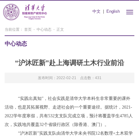
中文
|
English
当前位置：
首页
-
中心动态
- 正文
中心动态
“沪沐匠新”赴上海调研土木行业前沿
发布时间：2022-02-21 点击数：
431
“实践出真知”，社会实践是清华大学本科生非常重要的课外
活动，也是其拓展视野、走进社会的一个重要途径。据统计，
2021-
2022
学年度寒假，共有
532
支支队完成立项，预计将覆盖学生
4785
人
次，实践地共覆盖
32
个省级行政区（除香港、澳门）。
“
沪沐匠新
”
实践支队由清华大学未央书院
12
名数理
+
土木双学