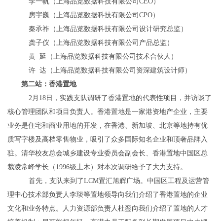
李一帆（上海品览数据科技有限公司
CEO
）
房宇巍（上海品览数据科技有限公司
CPO
）
秦承祚（上海品览数据科技有限公司设计研究总监）
龚子仪（上海品览数据科技有限公司产品总监）
黄 延（上海品览数据科技有限公司技术合伙人）
许 达（上海品览数据科技有限公司资深建筑设计师）
第二站：香港置地
2
月
18
日，实践支队调研了香港置地的代表性项目，并访谈了
核心管理团队和项目负责人。香港置地是一家港资地产企业，主要
业务是住宅和商业用地的开发，在香港、新加坡、北京等地持有优
质写字楼及高档零售物业，吸引了众多国际知名企业和顶奢品牌入
驻。清华校友总会城乡建设专业委员会副会长、香港置地中国区总
裁凌常峰学长（
1996
级土木）对本次调研给予了大力支持。
首先，支队来到了
LCM
置汇旭辉广场。中国区工程及运营管
理中心技术部负责人李琰等置地领导向我们介绍了香港置地的企业
文化和业务特点。人力资源部负责人杜銮向我们介绍了置地的人才